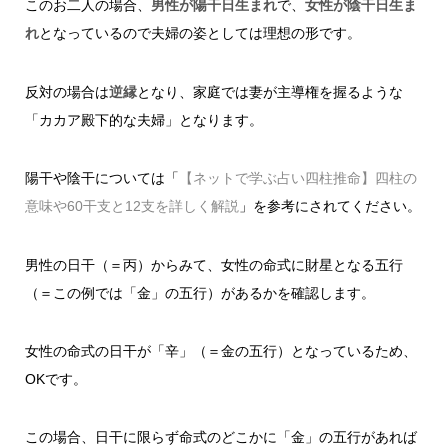
このお二人の場合、
男性が陽干日生まれ
で、
女性が陰干日生ま
れ
となっているので夫婦の姿としては理想の形です。
反対の場合は
逆縁
となり、家庭では妻が主導権を握るような
「カカア殿下的な夫婦」となります。
陽干や陰干については「
【ネットで学ぶ占い四柱推命】四柱の
意味や60干支と12支を詳しく解説
」を参考にされてください。
男性の日干（＝丙）からみて、女性の命式に財星となる五行
（＝この例では「金」の五行）があるかを確認します。
女性の命式の日干が「辛」（＝金の五行）となっているため、
OKです。
この場合、日干に限らず命式のどこかに「金」の五行があれば