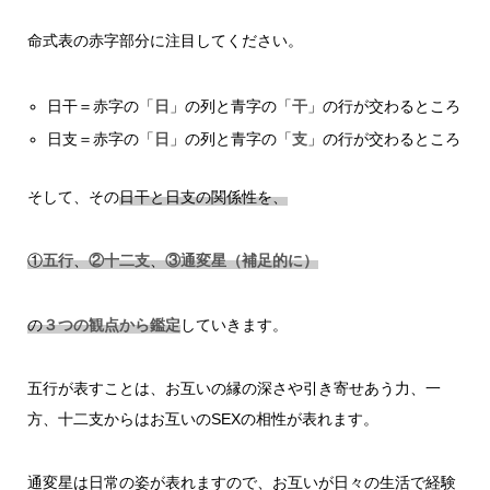
命式表の赤字部分に注目してください。
日干＝赤字の「
日
」の列と青字の「
干
」の行が交わるところ
日支＝赤字の「
日
」の列と青字の「
支
」の行が交わるところ
そして、その
日干と日支の関係性を、
①
五行
、
②十二支
、
③通変星（補足的に
）
の
３つの観点から鑑定
していきます。
五行が表すことは、お互いの縁の深さや引き寄せあう力、一
方、十二支からはお互いのSEXの相性が表れます。
通変星は日常の姿が表れますので、お互いが日々の生活で経験