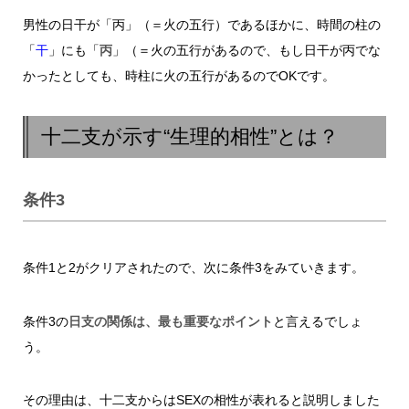
男性の日干が「丙」（＝火の五行）であるほかに、時間の柱の
「
干
」にも「
丙
」（＝火の五行があるので、もし日干が丙でな
かったとしても、時柱に火の五行があるのでOKです。
十二支が示す“生理的相性”とは？
条件3
条件1と2がクリアされたので、次に条件3をみていきます。
条件3の
日支の関係は、最も重要なポイント
と言えるでしょ
う。
その理由は、十二支からはSEXの相性が表れると説明しました