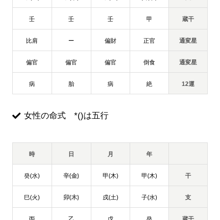
壬
壬
壬
甲
蔵干
比肩
ー
偏財
正官
通変星
偏官
偏官
偏官
倒食
通変星
病
胎
病
絶
12運
女性の命式 *()は五行
時
日
月
年
癸(水)
辛(金)
甲(木)
甲(木)
干
巳(火)
卯(木)
戌(土)
子(水)
支
丙
乙
戊
癸
蔵干