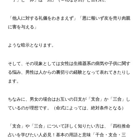
「
他人に対する礼儀をわきまえず
」「
恩に報いず友を売り肉親
に害を与える
」
ような暗示となります。
そして、その現象としては
女性は生殖器系の病気や子供に関す
る悩み
、
男性は人からの裏切りの経験
となって表れてきたりし
ます。
ちなみに、男女の場合はお互いの日支が「
支合
」か「
三合
」し
ているのが理想です。（命式によっては、絶対条件となる）
「支合」や「三合」について詳しく知りたい方は、「四柱推命
占いを学びたい人必見！基本の用語と意味「干合・支合・三