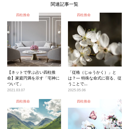
関連記事一覧
四柱推命
四柱推命
【ネットで学ぶ占い四柱推
「従格（じゅうかく）」と
命】家庭円満を示す「宅神に
は？— 特殊な命式に宿る、従
ついて」
うことで...
2021.03.07
2025.05.06
四柱推命
四柱推命