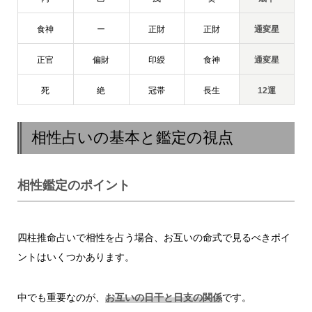
食神
ー
正財
正財
通変星
正官
偏財
印綬
食神
通変星
死
絶
冠帯
長生
12運
相性占いの基本と鑑定の視点
相性鑑定のポイント
四柱推命占いで相性を占う場合、お互いの命式で見るべきポイ
ントはいくつかあります。
中でも重要なのが、
お互いの日干と日支の関係
です。