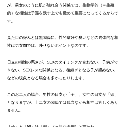
が、男女のように肌が触れ合う関係では、
生物学的（＝生殖
的）な相性は子孫を残す上でも極めて重要
になってくるからで
す。
見た目の好みとは無関係に、性的嗜好や臭いなどの肉体的な相
性は男女間では、外せないポイントなのです。
日支の相性の悪さが、SEXのタイミングが合わない、子供がで
きない、SEXレスな関係となる、後継ぎとなる子が望めない、
などの現象となる場合も多かったりします。
このお二人の場合、男性の日支が「子」、女性の日支が「卯」
となりますが、十二支の関係では残念ながら相性は宜しくあり
ません。
「子」と「卯」は
「刑」（＝礼なき刑）
と言われ、