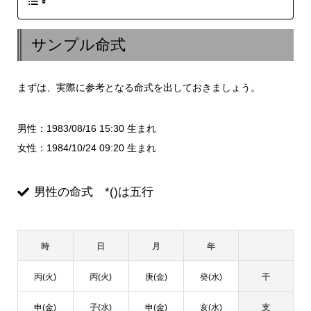
サンプル命式
まずは、実際に参考となる命式を出しておきましょう。
男性：1983/08/16 15:30 生まれ
女性：1984/10/24 09:20 生まれ
男性の命式 *()は五行
時
日
月
年
丙(火)
丙(火)
庚(金)
癸(水)
干
申(金)
子(水)
申(金)
亥(水)
支