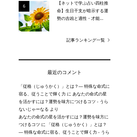
【ネットで学ぶ占い四柱推
6
命】生日干支が暗示する運
勢の吉凶と適性・才能...
記事ランキング一覧
最近のコメント
「従格（じゅうかく）」とは？— 特殊な命式に
宿る、従うことで輝く力
に
あなたの命式の星
を活かすには？運勢を味方につけるコツ - うら
ないじゃーなる
より
あなたの命式の星を活かすには？運勢を味方に
つけるコツ
に
「従格（じゅうかく）」とは？
— 特殊な命式に宿る、従うことで輝く力 - うら