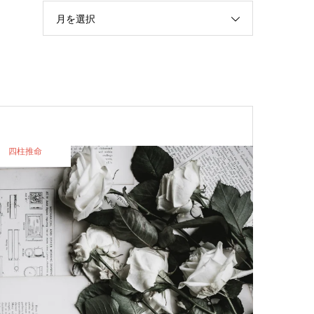
月を選択
四柱推命
四柱推