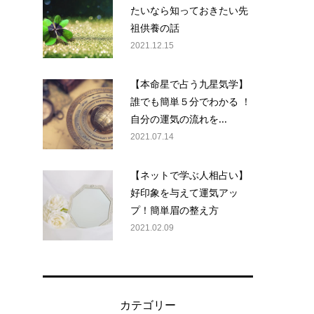
たいなら知っておきたい先
祖供養の話
2021.12.15
【本命星で占う九星気学】
誰でも簡単５分でわかる ！
自分の運気の流れを...
2021.07.14
【ネットで学ぶ人相占い】
好印象を与えて運気アッ
プ！簡単眉の整え方
2021.02.09
カテゴリー