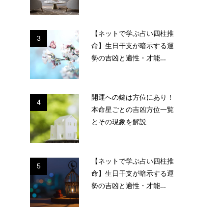
【ネットで学ぶ占い四柱推
3
命】生日干支が暗示する運
勢の吉凶と適性・才能...
開運への鍵は方位にあり！
4
本命星ごとの吉凶方位一覧
とその現象を解説
【ネットで学ぶ占い四柱推
5
命】生日干支が暗示する運
勢の吉凶と適性・才能...