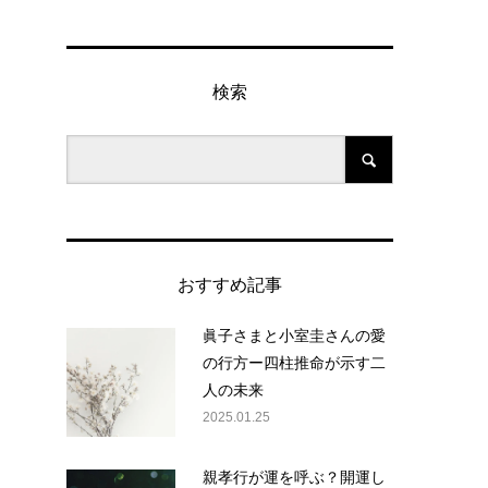
検索
と
おすすめ記事
眞子さまと小室圭さんの愛
の行方ー四柱推命が示す二
人の未来
2025.01.25
親孝行が運を呼ぶ？開運し