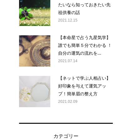
たいなら知っておきたい先
祖供養の話
2021.12.15
【本命星で占う九星気学】
誰でも簡単５分でわかる ！
自分の運気の流れを...
2021.07.14
【ネットで学ぶ人相占い】
好印象を与えて運気アッ
プ！簡単眉の整え方
2021.02.09
カテゴリー