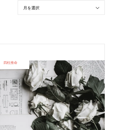
月を選択
四柱推命
四柱推