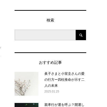
検索
プ
.
おすすめ記事
眞子さまと小室圭さんの愛
の行方ー四柱推命が示す二
人の未来
2025.01.25
親孝行が運を呼ぶ？開運し