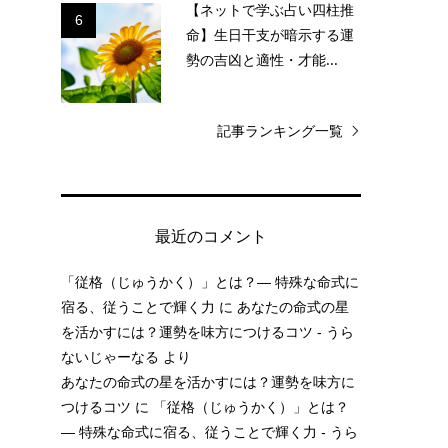
【ネットで学ぶ占い四柱推
6
命】生日干支が暗示する運
勢の吉凶と適性・才能...
記事ランキング一覧
最近のコメント
「従格（じゅうかく）」とは？— 特殊な命式に
宿る、従うことで輝く力
に
あなたの命式の星
を活かすには？運勢を味方につけるコツ - うら
ないじゃーなる
より
あなたの命式の星を活かすには？運勢を味方に
つけるコツ
に
「従格（じゅうかく）」とは？
— 特殊な命式に宿る、従うことで輝く力 - うら