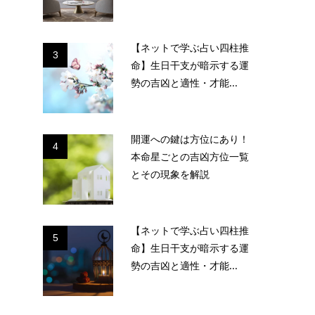
【ネットで学ぶ占い四柱推
3
命】生日干支が暗示する運
勢の吉凶と適性・才能...
開運への鍵は方位にあり！
4
本命星ごとの吉凶方位一覧
とその現象を解説
【ネットで学ぶ占い四柱推
5
命】生日干支が暗示する運
勢の吉凶と適性・才能...